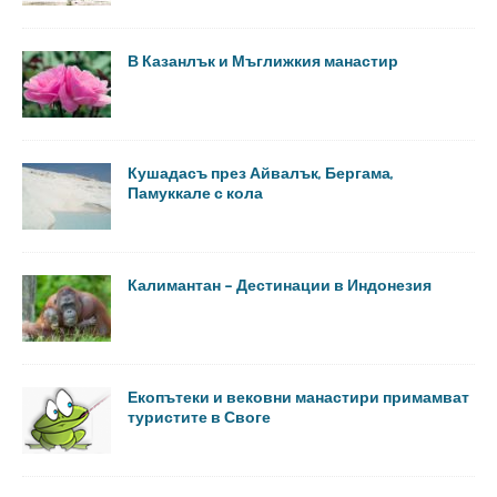
В Казанлък и Мъглижкия манастир
Кушадасъ през Айвалък, Бергама,
Памуккале с кола
Калимантан – Дестинации в Индонезия
Екопътеки и вековни манастири примамват
туристите в Своге