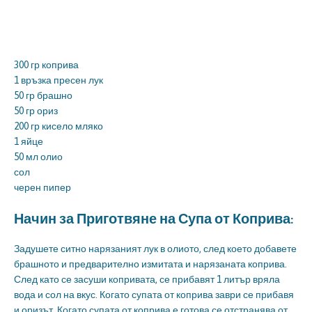
300 гр коприва
1 връзка пресен лук
50 гр брашно
50 гр ориз
200 гр кисело мляко
1 яйце
50 мл олио
сол
черен пипер
Начин за Приготвяне на Супа от Коприва:
Задушете ситно нарязаният лук в олиото, след което добавете
брашното и предварително измитата и нарязаната коприва.
След като се засуши копривата, се прибавят 1 литър вряла
вода и сол на вкус. Когато супата от коприва заври се прибавя
и оризът. Когато супата от коприва е готова се отстранява от