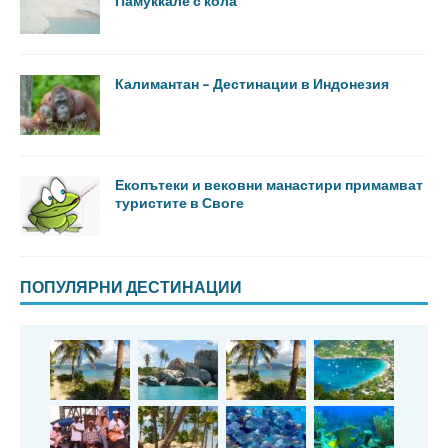
Памуккале с кола
Калимантан – Дестинации в Индонезия
Екопътеки и вековни манастири примамват
туристите в Своге
ПОПУЛЯРНИ ДЕСТИНАЦИИ