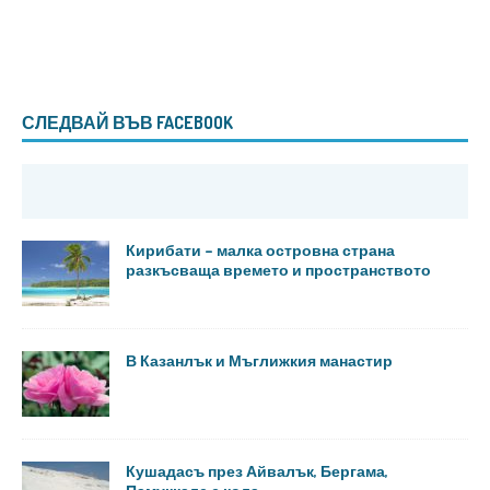
СЛЕДВАЙ ВЪВ FACEBOOK
Кирибати – малка островна страна
разкъсваща времето и пространството
В Казанлък и Мъглижкия манастир
Кушадасъ през Айвалък, Бергама,