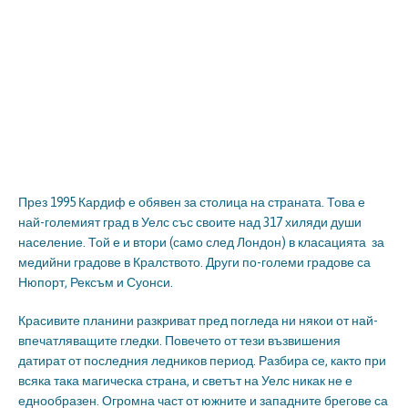
През 1995 Кардиф е обявен за столица на страната. Това е
най-големият град в Уелс със своите над 317 хиляди души
население. Той е и втори (само след Лондон) в класацията за
медийни градове в Кралството. Други по-големи градове са
Нюпорт, Рексъм и Суонси.
Красивите планини разкриват пред погледа ни някои от най-
впечатляващите гледки. Повечето от тези възвишения
датират от последния ледников период. Разбира се, както при
всяка така магическа страна, и светът на Уелс никак не е
еднообразен. Огромна част от южните и западните брегове са