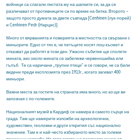
войници са слагали листата му на шапките си, за да се
различават от противниците си по време на битка. Второто –
защото просто думата за двете съвпада [Cenhinen (лук-порей)
и Cenhinen Pedr (Нарцис)].
Много от вярванията и поверията в местността са свързани с
миньорите. Едно от тях е, че петъците носят лош късмет и
отказват да работят в този ден. Ужасно събитие ще сполети
мината, ако около мината се забележи червеношийка или
гълъб. Те са наричани „трупни птици” и се говори, че са били
видени преди експлозията през 1913г., когато загиват 400
миньори.
Важни места за гостите на страната има много, но аз ще ви
запозная с по-големите.
Националният музей в Кардиф се намира в самото сърце на
града. Там ще намерите изложби на археологични,
художествен, геоложки и други открития със национално
значение. Там е и най-често избираното място за големи