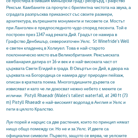
се простира в бившия миньорски град Гресфърд, Графство
Рексъм. Камбаните са прочути с брилянтна чистота на звука, а
сградата разпръсква приказност със своите размери,
архитектура, вътрешните монументи и тисовете си. Мостът
при Ланголен е предпоследното чудо според песента. Той е
построен през 1347 над реката Дий. Градът се намира в
Графство Денбишър, североизточен Уелс. St Winefride’s Well
е светен кладенец в Холиуел. Това е най-старото
поклонническо място във Великобритания. Рексъмската
камбанария датира от 16-и век и е най-високата част от
църквата Свети Егидий в града. В Овъртън он Дий, в двора на
църквата на Богородица се намира друг природен пейзаж,
описан в кратката поема. Многогодишните дървета се
извисяват и като че ли докосват нежно небето с меките си
иглички. Pistyll Rhaeadr (Wales’s tallest waterfall, at 240 ft (73
m) Pistyll Rhaeadr е най-високият водопад в Англия и Уелс и
пети в цялото Кралство.
Лук-порей и нарцис са две растения, които по принцип нямат
нищо общо помежду си. Но не и за Уелс. И двете са
официални символи. Първото, защото се вярва, че уелските