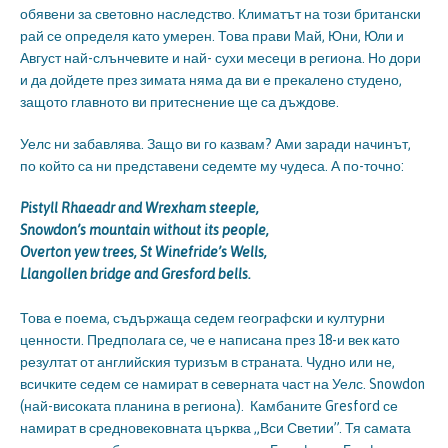
обявени за световно наследство. Климатът на този британски
рай се определя като умерен. Това прави Май, Юни, Юли и
Август най-слънчевите и най- сухи месеци в региона. Но дори
и да дойдете през зимата няма да ви е прекалено студено,
защото главното ви притеснение ще са дъждове.
Уелс ни забавлява. Защо ви го казвам? Ами заради начинът,
по който са ни представени седемте му чудеса. А по-точно:
Pistyll Rhaeadr and Wrexham steeple,
Snowdon’s mountain without its people,
Overton yew trees, St Winefride’s Wells,
Llangollen bridge and Gresford bells.
Това е поема, съдържаща седем географски и културни
ценности. Предполага се, че е написана през 18-и век като
резултат от английския туризъм в страната. Чудно или не,
всичките седем се намират в северната част на Уелс. Snowdon
(най-високата планина в региона). Камбаните Gresford се
намират в средновековната църква „Вси Светии”. Тя самата