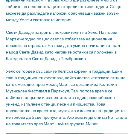
временни изложби. На това място ще разкриете много от
тайните на неандерталците отпреди стотици години. Също
можете да разгледате изложби, обясняващи важни връзки
между Уелс и световната история.
Свети Давид е патронът, покровителят на Уелс. На първи
Март ежегодно по цял свят се отбелязва националния
празник на страната. На тази дата умира почитания от цал
народ Свети Давид, като неговите останки са положени в
Катедралата Свети Давид в Пемброкшир.
Уелс се гордее със своите Келтски корени и традиции. Един
такъв традиционен фестивал, който чества келтските пътища
като ежегодно, през месец Март, се организира Келтския
Музикален Фестивал в Парткоул. Там по това време се
събират танцьори и изпълнители за един разнообразен
уикенд, изпълнен с танци, песни и пиршества. Това
празненство на красотата, музиката и класата на традицията
не трябва да бъде пропуснато. Ако искате да опитатe от стила
на това място през Март – чуйте групата Mabon.