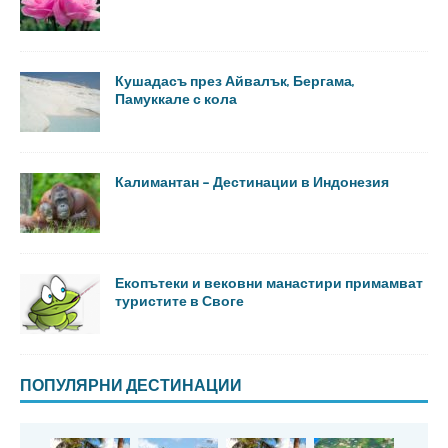
Кушадасъ през Айвалък, Бергама,
Памуккале с кола
Калимантан – Дестинации в Индонезия
Екопътеки и вековни манастири примамват
туристите в Своге
ПОПУЛЯРНИ ДЕСТИНАЦИИ