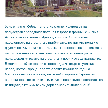
Уелс е част от Обединеното Кралство. Намира се на
полуостров в западната част на Острова и граничи с Англия,
Атлантическия океан и Ирландско море. Официално
населението на страната е приблизително три милиона и е
двуезично. Въпреки, че английският е основен на по-голямата
част от населението, уелският започва все повече да се
налага сред жителите на страната, а дори и отвъд границите.
В момента той се говори от поне една четвърт от уелския
народ, но този процент расте с всяка изминала година.
Местният келтски език е един от най-старите в Европа, но
въпреки това ще го видите или чуете навсякъде в страната- на
летищата, в кръчмите или дори по крайпътните знаци!