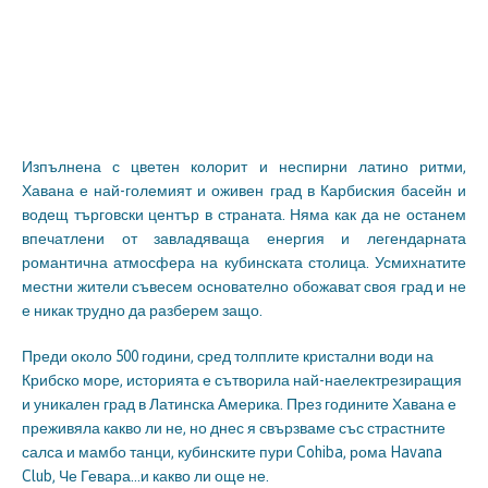
Изпълнена с цветен колорит и неспирни латино ритми,
Хавана е най-големият и оживен град в Карбиския басейн и
водещ търговски център в страната. Няма как да не останем
впечатлени от завладяваща енергия и легендарната
романтична атмосфера на кубинската столица. Усмихнатите
местни жители съвесем основателно обожават своя град и не
е никак трудно да разберем защо.
Преди около 500 години, сред толплите кристални води на
Крибско море, историята е сътворила най-наелектрезиращия
и уникален град в Латинска Америка. През годините Хавана е
преживяла какво ли не, но днес я свързваме със страстните
салса и мамбо танци, кубинските пури Cohiba, рома Havana
Club, Че Гевара…и какво ли още не.