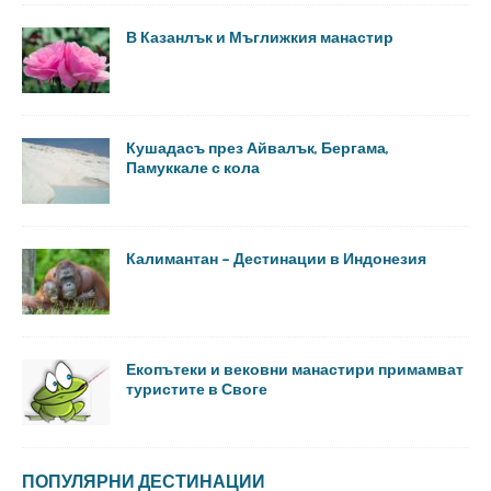
В Казанлък и Мъглижкия манастир
Кушадасъ през Айвалък, Бергама,
Памуккале с кола
Калимантан – Дестинации в Индонезия
Екопътеки и вековни манастири примамват
туристите в Своге
ПОПУЛЯРНИ ДЕСТИНАЦИИ