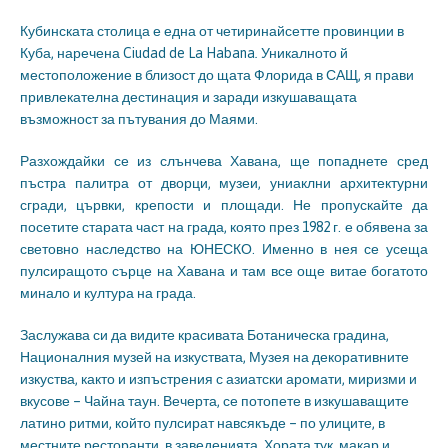
Кубинската столица е една от четиринайсетте провинции в
Куба, наречена Ciudad de La Habana
.
Уникалното й
местоположение в близост до щата Флорида в САЩ, я прави
привлекателна дестинация и заради изкушаващата
възможност за пътувания до Маями.
Разхождайки се из слънчева Хавана, ще попаднете сред
пъстра палитра от дворци, музеи, униаклни архитектурни
сгради, цървки, крепости и площади. Не пропускайте да
посетите старата част на града, която през 1982 г. е обявена за
световно наследство на ЮНЕСКО. Именно в нея се усеща
пулсиращото сърце на Хавана и там все още витае богатото
минало и култура на града.
Заслужава си да видите красивата Ботаническа градина,
Националния музей на изкуствата, Музея на декоративните
изкуства, както и изпъстрения с азиатски аромати, миризми и
вкусове – Чайна таун. Вечерта, се потопете в изкушаващите
латино ритми, който пулсират навсякъде – по улиците, в
местните ресторанти, в заведенията. Хората тук, макар и